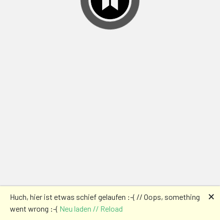
🗙
Huch, hier ist etwas schief gelaufen :-( // Oops, something
went wrong :-(
Neu laden // Reload