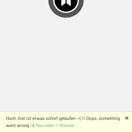
🗙
Huch, hier ist etwas schief gelaufen :-( // Oops, something
went wrong :-(
Neu laden // Reload