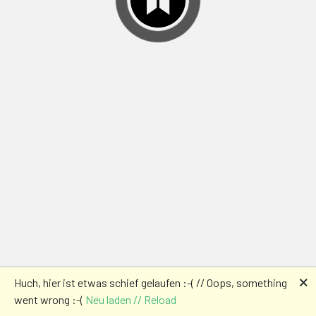
🗙
Huch, hier ist etwas schief gelaufen :-( // Oops, something
went wrong :-(
Neu laden // Reload