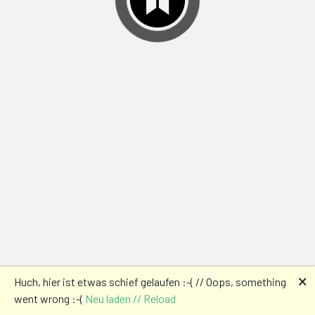
🗙
Huch, hier ist etwas schief gelaufen :-( // Oops, something
went wrong :-(
Neu laden // Reload