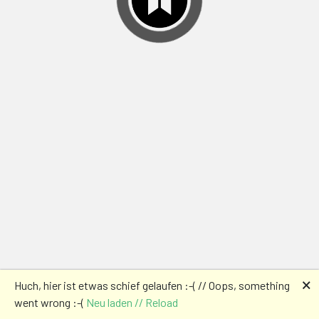
🗙
Huch, hier ist etwas schief gelaufen :-( // Oops, something
went wrong :-(
Neu laden // Reload