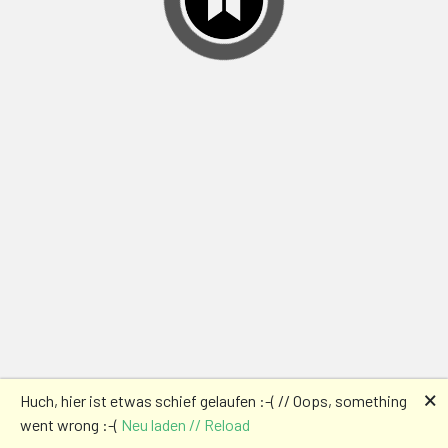
🗙
Huch, hier ist etwas schief gelaufen :-( // Oops, something
went wrong :-(
Neu laden // Reload