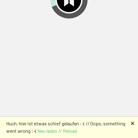
🗙
Huch, hier ist etwas schief gelaufen :-( // Oops, something
went wrong :-(
Neu laden // Reload