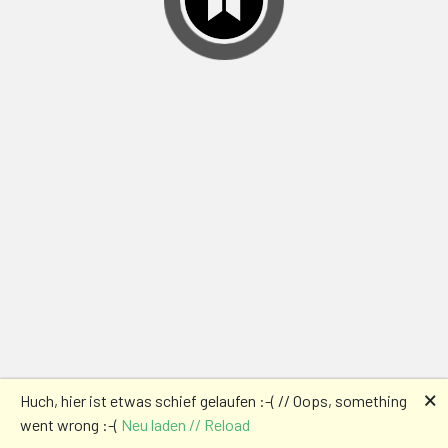
🗙
Huch, hier ist etwas schief gelaufen :-( // Oops, something
went wrong :-(
Neu laden // Reload