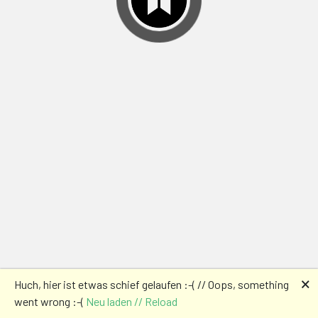
🗙
Huch, hier ist etwas schief gelaufen :-( // Oops, something
went wrong :-(
Neu laden // Reload