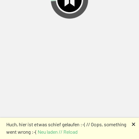
🗙
Huch, hier ist etwas schief gelaufen :-( // Oops, something
went wrong :-(
Neu laden // Reload