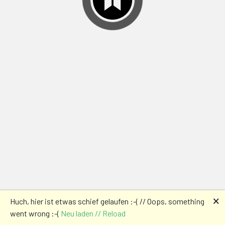
🗙
Huch, hier ist etwas schief gelaufen :-( // Oops, something
went wrong :-(
Neu laden // Reload