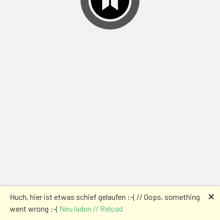
🗙
Huch, hier ist etwas schief gelaufen :-( // Oops, something
went wrong :-(
Neu laden // Reload