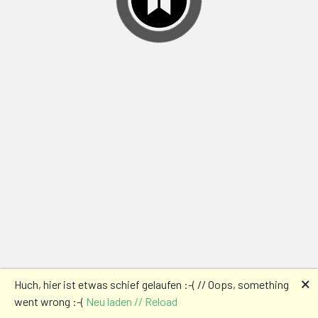
🗙
Huch, hier ist etwas schief gelaufen :-( // Oops, something
went wrong :-(
Neu laden // Reload