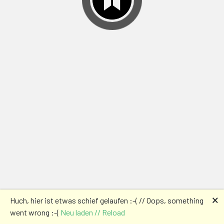
🗙
Huch, hier ist etwas schief gelaufen :-( // Oops, something
went wrong :-(
Neu laden // Reload