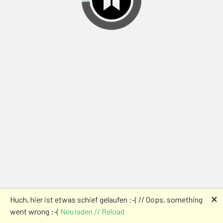
🗙
Huch, hier ist etwas schief gelaufen :-( // Oops, something
went wrong :-(
Neu laden // Reload