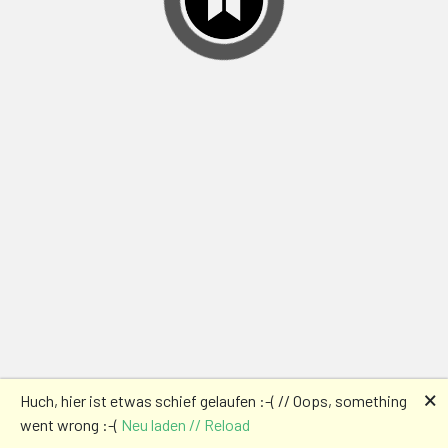
🗙
Huch, hier ist etwas schief gelaufen :-( // Oops, something
went wrong :-(
Neu laden // Reload