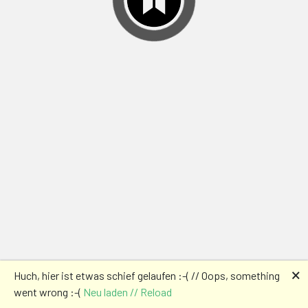
🗙
Huch, hier ist etwas schief gelaufen :-( // Oops, something
went wrong :-(
Neu laden // Reload