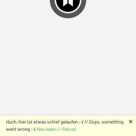
🗙
Huch, hier ist etwas schief gelaufen :-( // Oops, something
went wrong :-(
Neu laden // Reload