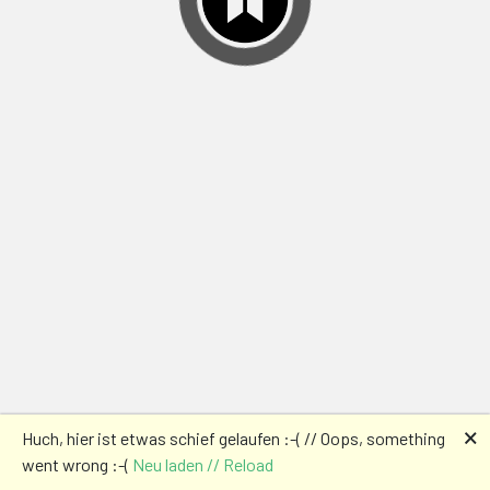
🗙
Huch, hier ist etwas schief gelaufen :-( // Oops, something
went wrong :-(
Neu laden // Reload