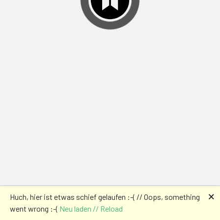
🗙
Huch, hier ist etwas schief gelaufen :-( // Oops, something
went wrong :-(
Neu laden // Reload