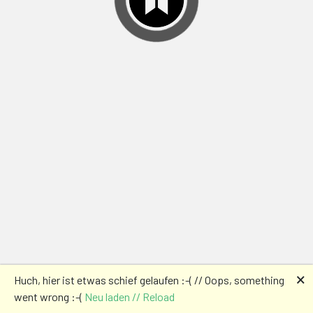
🗙
Huch, hier ist etwas schief gelaufen :-( // Oops, something
went wrong :-(
Neu laden // Reload