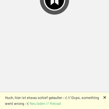
🗙
Huch, hier ist etwas schief gelaufen :-( // Oops, something
went wrong :-(
Neu laden // Reload