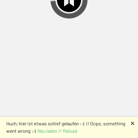
🗙
Huch, hier ist etwas schief gelaufen :-( // Oops, something
went wrong :-(
Neu laden // Reload