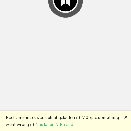
🗙
Huch, hier ist etwas schief gelaufen :-( // Oops, something
went wrong :-(
Neu laden // Reload