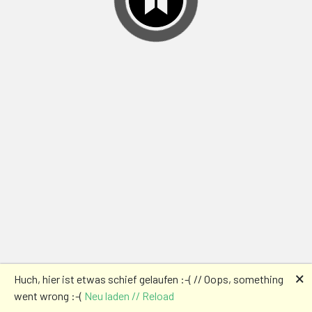
🗙
Huch, hier ist etwas schief gelaufen :-( // Oops, something
went wrong :-(
Neu laden // Reload