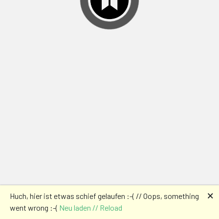
🗙
Huch, hier ist etwas schief gelaufen :-( // Oops, something
went wrong :-(
Neu laden // Reload