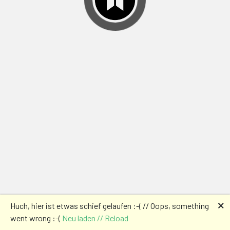
🗙
Huch, hier ist etwas schief gelaufen :-( // Oops, something
went wrong :-(
Neu laden // Reload