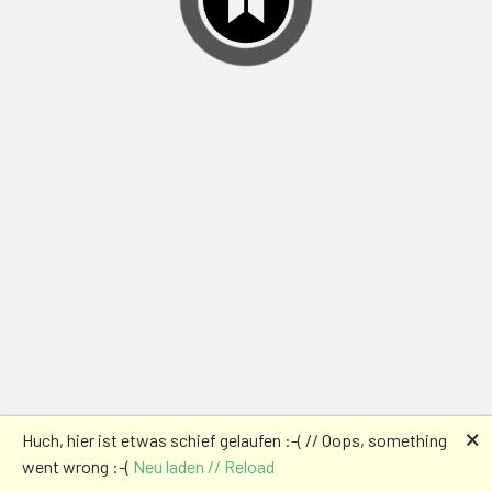
🗙
Huch, hier ist etwas schief gelaufen :-( // Oops, something
went wrong :-(
Neu laden // Reload