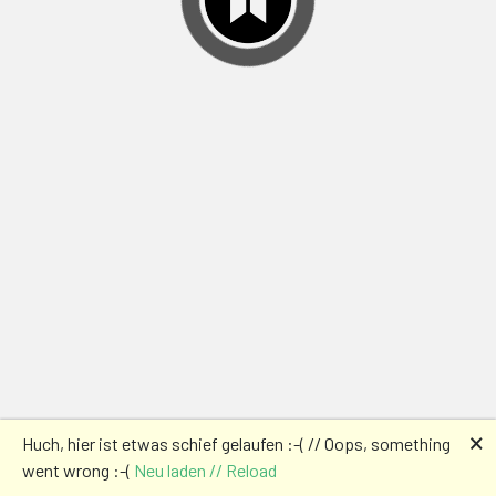
🗙
Huch, hier ist etwas schief gelaufen :-( // Oops, something
went wrong :-(
Neu laden // Reload