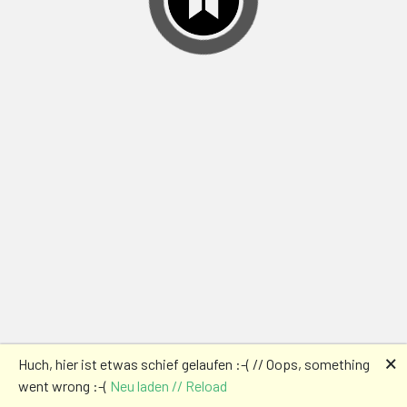
🗙
Huch, hier ist etwas schief gelaufen :-( // Oops, something
went wrong :-(
Neu laden // Reload