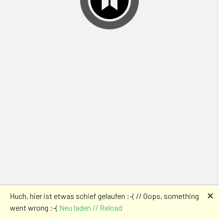
🗙
Huch, hier ist etwas schief gelaufen :-( // Oops, something
went wrong :-(
Neu laden // Reload