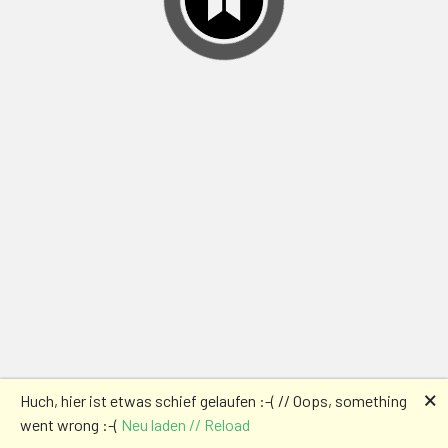
🗙
Huch, hier ist etwas schief gelaufen :-( // Oops, something
went wrong :-(
Neu laden // Reload