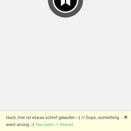
🗙
Huch, hier ist etwas schief gelaufen :-( // Oops, something
went wrong :-(
Neu laden // Reload