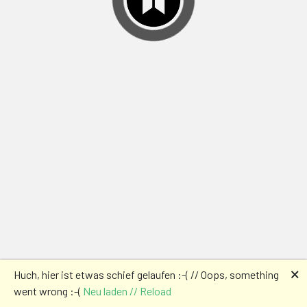
🗙
Huch, hier ist etwas schief gelaufen :-( // Oops, something
went wrong :-(
Neu laden // Reload