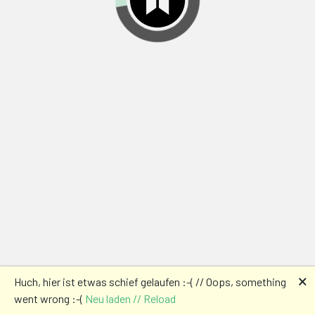
🗙
Huch, hier ist etwas schief gelaufen :-( // Oops, something
went wrong :-(
Neu laden // Reload