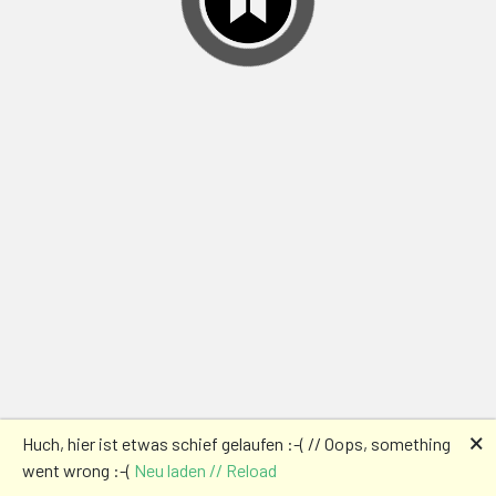
🗙
Huch, hier ist etwas schief gelaufen :-( // Oops, something
went wrong :-(
Neu laden // Reload