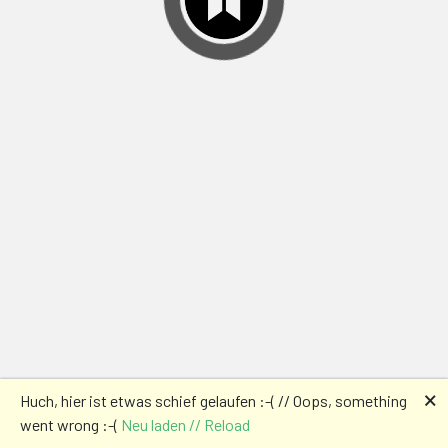
🗙
Huch, hier ist etwas schief gelaufen :-( // Oops, something
went wrong :-(
Neu laden // Reload