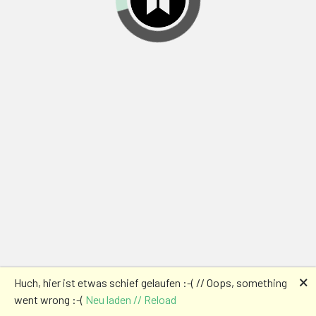
🗙
Huch, hier ist etwas schief gelaufen :-( // Oops, something
went wrong :-(
Neu laden // Reload