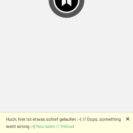
🗙
Huch, hier ist etwas schief gelaufen :-( // Oops, something
went wrong :-(
Neu laden // Reload