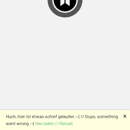
🗙
Huch, hier ist etwas schief gelaufen :-( // Oops, something
went wrong :-(
Neu laden // Reload