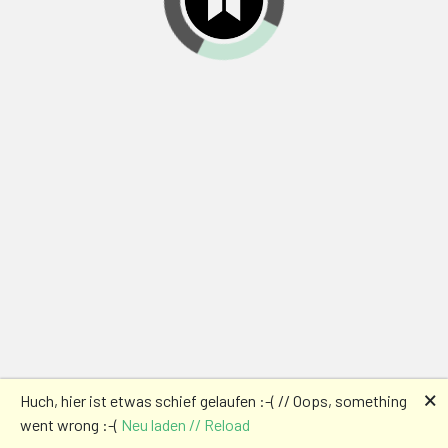
🗙
Huch, hier ist etwas schief gelaufen :-( // Oops, something
went wrong :-(
Neu laden // Reload