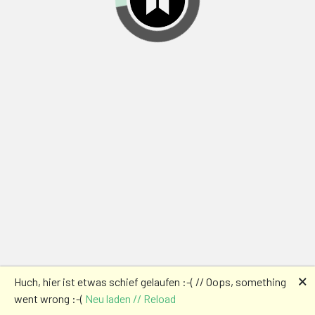
🗙
Huch, hier ist etwas schief gelaufen :-( // Oops, something
went wrong :-(
Neu laden // Reload