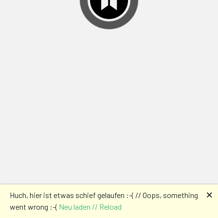
🗙
Huch, hier ist etwas schief gelaufen :-( // Oops, something
went wrong :-(
Neu laden // Reload