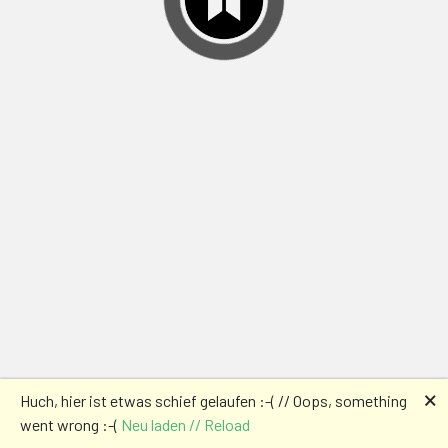
🗙
Huch, hier ist etwas schief gelaufen :-( // Oops, something
went wrong :-(
Neu laden // Reload