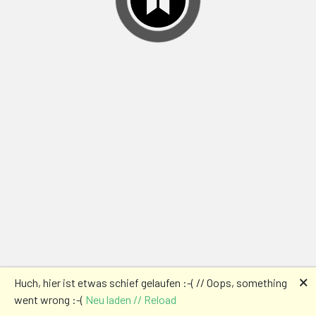
🗙
Huch, hier ist etwas schief gelaufen :-( // Oops, something
went wrong :-(
Neu laden // Reload