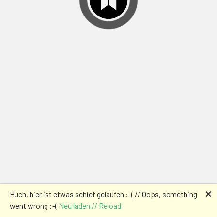
🗙
Huch, hier ist etwas schief gelaufen :-( // Oops, something
went wrong :-(
Neu laden // Reload