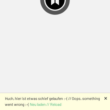
🗙
Huch, hier ist etwas schief gelaufen :-( // Oops, something
went wrong :-(
Neu laden // Reload