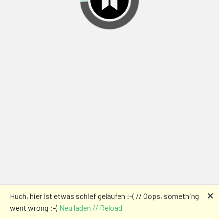
🗙
Huch, hier ist etwas schief gelaufen :-( // Oops, something
went wrong :-(
Neu laden // Reload