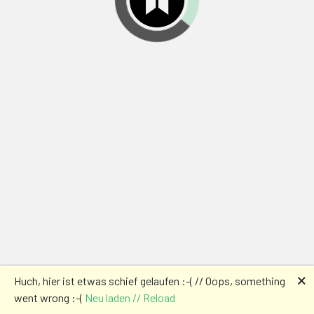
🗙
Huch, hier ist etwas schief gelaufen :-( // Oops, something
went wrong :-(
Neu laden // Reload