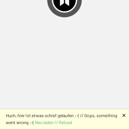
🗙
Huch, hier ist etwas schief gelaufen :-( // Oops, something
went wrong :-(
Neu laden // Reload